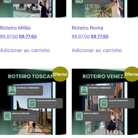
Roteiro Milão
Roteiro Roma
R$
97,00
R$
77,60
R$
97,00
R$
77,60
Adicionar ao carrinho
Adicionar ao carrinho
Oferta!
Oferta