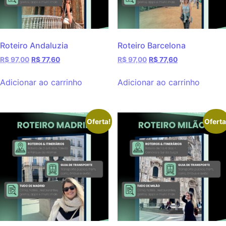
Roteiro Andaluzia
Roteiro Barcelona
R$
97,00
R$
77,60
R$
97,00
R$
77,60
Adicionar ao carrinho
Adicionar ao carrinho
Oferta!
Oferta