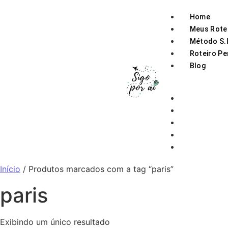
Home
Meus Rote
Método S.I
Roteiro Pe
Blog
Home
Meus Roteiro
Método S.I.G.
Roteiro Pers
Blog
Início
/ Produtos marcados com a tag “paris”
paris
Exibindo um único resultado