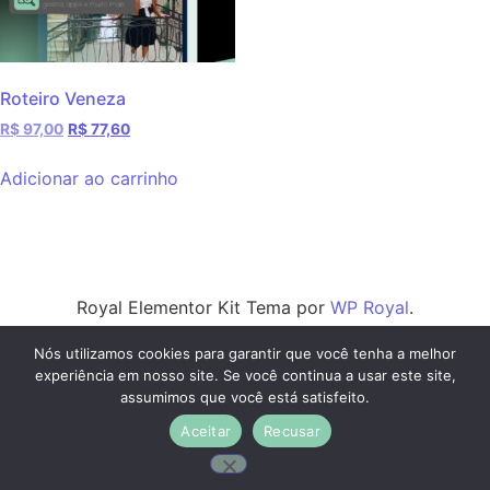
Roteiro Veneza
R$
97,00
R$
77,60
Adicionar ao carrinho
Royal Elementor Kit Tema por
WP Royal
.
Nós utilizamos cookies para garantir que você tenha a melhor
experiência em nosso site. Se você continua a usar este site,
assumimos que você está satisfeito.
Aceitar
Recusar