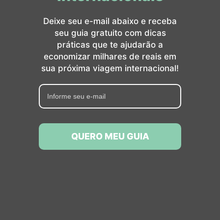
momento da sua viagem com tranquilidade.
Garanta agora o nosso
Guia do Chile!
Quer uma ajuda extra? Criamos um
Guia do
Chile
completo com tudo o que você precisa:
Roteiro de Santiago e Atacama, além de
informações extras para quem quer conhecer o
Vale Nevado, fazer uma viagem focada no
enoturismo, explorar a Patagônia e até
conhecer a Ilha de Páscoa.
Diversas sugestões de passeios, hotéis e
restaurantes para todos os gostos e bolsos.
Informações práticas sobre transporte,
aplicativos úteis, gastos aproximados, compras
e muito mais.