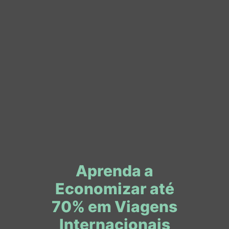
Para agendar passeios com segurança
e conforto, conte com a Chilenjoy,
nossa parceira de confiança em
Santiago.
→
Chilenjoy, há mais de 6 anos levando
brasileiros para criar memórias
inesquecíveis no Chile (Cupom de desconto:
SIGOPORAI)
Santiago é uma cidade que oferece muito mais do
que um simples ponto de passagem para quem visita
o Chile. Seus museus, parques, bairros charmosos e a
proximidade com a cordilheira tornam qualquer
roteiro enriquecedor e versátil, seja para viajantes solo,
casais ou famílias.
Aproveite para garantir sua
passagem com
desconto no Skyscanner
, contratar um
seguro
viagem completo com a Real Seguro Viagem
e
montar seus passeios com a
Chilenjoy
, tudo de
forma prática e segura. Assim, você aproveita cada